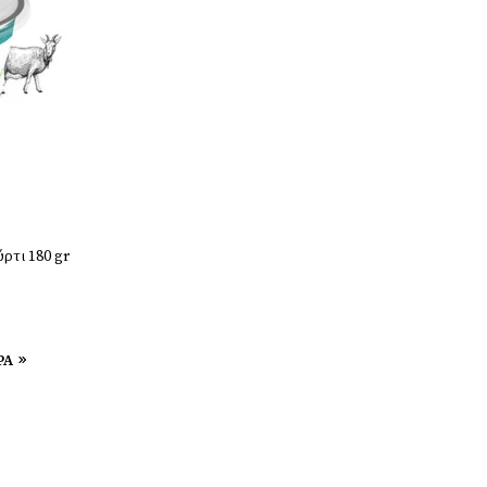
ρτι 180 gr
ΡΑ