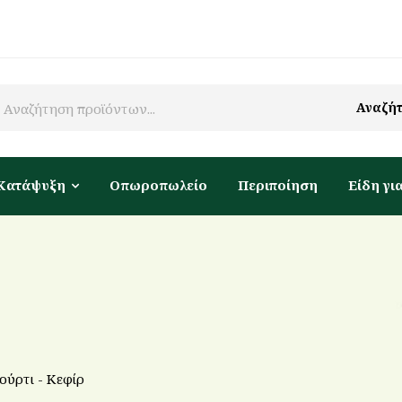
Αναζή
Κατάψυξη
Οπωροπωλείο
Περιποίηση
Είδη για
αούρτι - Κεφίρ