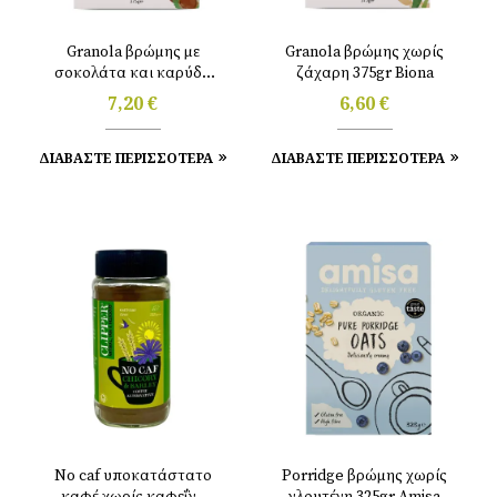
Granola βρώμης με
Granola βρώμης χωρίς
σοκολάτα και καρύδα
ζάχαρη 375gr Biona
375gr Biona
7,20
€
6,60
€
ΔΙΑΒΑΣΤΕ ΠΕΡΙΣΣΟΤΕΡΑ
ΔΙΑΒΑΣΤΕ ΠΕΡΙΣΣΟΤΕΡΑ
No caf υποκατάστατο
Porridge βρώμης χωρίς
καφέ χωρίς καφεΐνη
γλουτένη 325gr Amisa