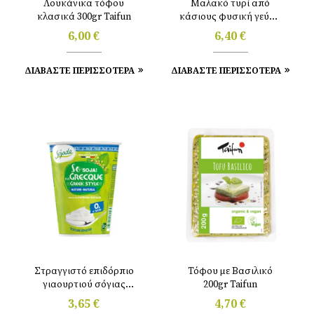
Λουκάνικα τόφου
Μαλακό τυρί από
κλασικά 300gr Taifun
κάσιους φυσική γεύση
100gr Delishu
6,00
€
6,40
€
ΔΙΑΒΑΣΤΕ ΠΕΡΙΣΣΟΤΕΡΑ
ΔΙΑΒΑΣΤΕ ΠΕΡΙΣΣΟΤΕΡΑ
Στραγγιστό επιδόρπιο
Τόφου με Βασιλικό
γιαουρτιού σόγιας
200gr Taifun
φυσικό 400gr Sojade
3,65
€
4,70
€