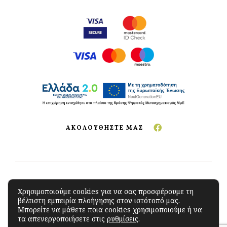
ΑΚΟΛΟΥΘΗΣΤΕ ΜΑΣ
Copyright © 2023 The Green Store
.
All Rights
Χρησιμοποιούμε cookies για να σας προσφέρουμε τη
βέλτιστη εμπειρία πλοήγησης στον ιστότοπό μας.
Reserved. Developed by
iSoftCloud
Μπορείτε να μάθετε ποια cookies χρησιμοποιούμε ή να
τα απενεργοποιήσετε στις
ρυθμίσεις
.