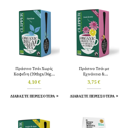
Πράσινο Τσάι Χωρίς
Πράσινο Τσάι με
Καφεΐνη (20tbgs/36gr)
Eχινάκεια &
Clipper
Εσπεριδοειδή
4,10
€
3,75
€
(40gr/20tbgs) Clipper
ΔΙΑΒΑΣΤΕ ΠΕΡΙΣΣΟΤΕΡΑ
ΔΙΑΒΑΣΤΕ ΠΕΡΙΣΣΟΤΕΡΑ