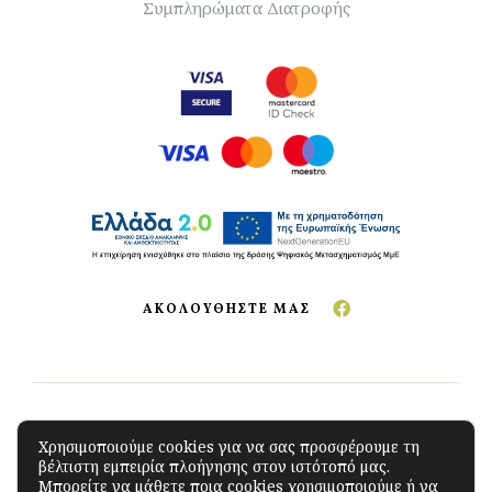
Συμπληρώματα Διατροφής
ΑΚΟΛΟΥΘΗΣΤΕ ΜΑΣ
Copyright © 2023 The Green Store
.
All Rights
Χρησιμοποιούμε cookies για να σας προσφέρουμε τη
βέλτιστη εμπειρία πλοήγησης στον ιστότοπό μας.
Reserved. Developed by
iSoftCloud
Μπορείτε να μάθετε ποια cookies χρησιμοποιούμε ή να