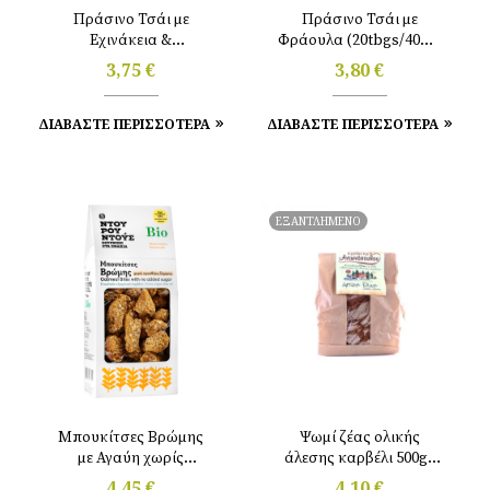
Πράσινο Τσάι με
Πράσινο Τσάι με
Eχινάκεια &
Φράουλα (20tbgs/40gr)
Εσπεριδοειδή
Clipper
3,75
€
3,80
€
(40gr/20tbgs) Clipper
ΔΙΑΒΑΣΤΕ ΠΕΡΙΣΣΟΤΕΡΑ
ΔΙΑΒΑΣΤΕ ΠΕΡΙΣΣΟΤΕΡΑ
ΕΞΑΝΤΛΗΜΕΝΟ
Μπουκίτσες Βρώμης
Ψωμί ζέας ολικής
με Αγαύη χωρίς
άλεσης καρβέλι 500gr
προσθήκη ζάχαρης
Αντωνόπουλου
4,45
€
4,10
€