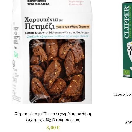
Πράσινο Τ
Χαρουπένια με Πετιμέζι χωρίς προσθήκη
ζάχαρης 230g Ντουρουντούς
ΔΙΑ
5,00
€