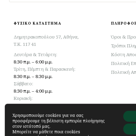
ΦΥΣΙΚΟ ΚΑΤΑΣΤΗΜΑ
ΠΛΗΡΟΦΟΡ
Δημητρακοπούλου 57, Αθήνα,
Όροι & Προ
Τ.Κ. 117 41
Τρόποι Πλ
Δευτέρα & Τετάρτη:
Κόστη Απο
8:30 π.μ. – 6:00 μ.μ.
Πολιτική Ε
Τρίτη, Πέμπτη & Παρασκευή:
Πολιτική Α
8:30 π.μ. – 8:30 μ.μ.
Σάββατο:
8:30 π.μ. – 4:00 μ.μ.
Κυριακή:
Κλειστά
Χρησιμοποιούμε cookies για να σας
προσφέρουμε τη βέλτιστη εμπειρία πλοήγησης
στον ιστότοπό μας.
Μπορείτε να μάθετε ποια cookies