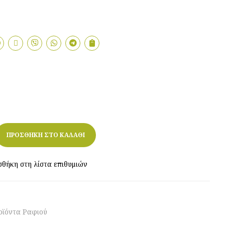
10,50
8,40
€
€
ΠΡΟΣΘΗΚΗ ΣΤΟ ΚΑΛΑΘΙ
θήκη στη λίστα επιθυμιών
οϊόντα Ραφιού