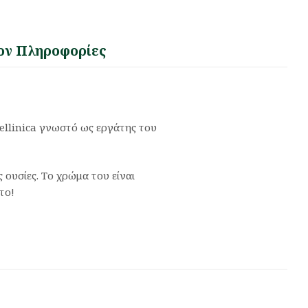
ον Πληροφορίες
hellinica γνωστό ως εργάτης του
ς ουσίες. Το χρώμα του είναι
το!