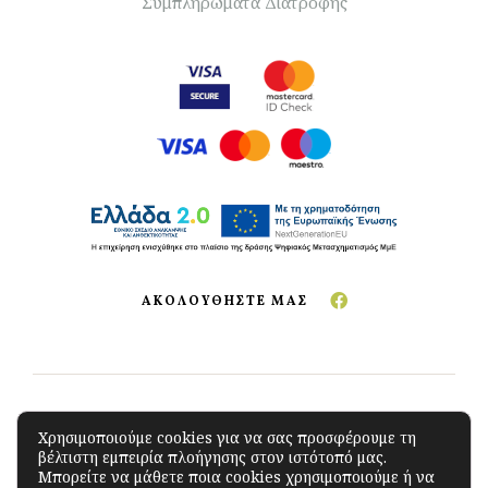
Συμπληρώματα Διατροφής
ΑΚΟΛΟΥΘΗΣΤΕ ΜΑΣ
Copyright © 2023 The Green Store
.
All Rights
Χρησιμοποιούμε cookies για να σας προσφέρουμε τη
βέλτιστη εμπειρία πλοήγησης στον ιστότοπό μας.
Reserved. Developed by
iSoftCloud
Μπορείτε να μάθετε ποια cookies χρησιμοποιούμε ή να