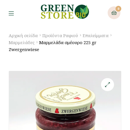
0
Αρχική σελίδα
Προϊόντα Ραφιού
Επαλείμματα
Μαρμελάδες
Μαρμελάδα σμέουρο 225 gr
Zwergenwiese
🔍