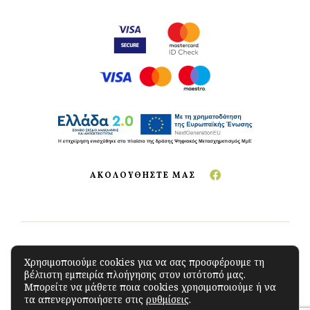
ΑΚΟΛΟΥΘΗΣΤΕ ΜΑΣ
Copyright © 2023 The Green Store
.
All Rights
Χρησιμοποιούμε cookies για να σας προσφέρουμε τη
βέλτιστη εμπειρία πλοήγησης στον ιστότοπό μας.
Reserved. Developed by
iSoftCloud
Μπορείτε να μάθετε ποια cookies χρησιμοποιούμε ή να
τα απενεργοποιήσετε στις
ρυθμίσεις
.