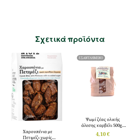
Σχετικά προϊόντα
ΕΞΑΝΤΛΗΜΕΝΟ
Ψωμί ζέας ολικής
άλεσης καρβέλι 500gr
Αντωνόπουλου
Χαρουπένια με
4,10
€
Πετιμέζι χωρίς