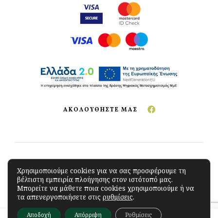
ΑΚΟΛΟΥΘΗΣΤΕ ΜΑΣ
Copyright © 2023 The Green Store
.
All Rights
Χρησιμοποιούμε cookies για να σας προσφέρουμε τη
βέλτιστη εμπειρία πλοήγησης στον ιστότοπό μας.
Reserved. Developed by
iSoftCloud
Μπορείτε να μάθετε ποια cookies χρησιμοποιούμε ή να
τα απενεργοποιήσετε στις
ρυθμίσεις
.
Αποδοχή
Απόρριψη
Ρυθμίσεις
0