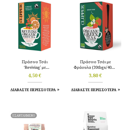
Πράσινο Τσάι
Πράσινο Τσάι με
‘Reviving’ με
Φράουλα (20tbgs/40gr)
Πορτοκάλι, Ασερόλα &
Clipper
4,50
€
3,80
€
Matcha (20tbgs/40gr)
Clipper
ΔΙΑΒΑΣΤΕ ΠΕΡΙΣΣΟΤΕΡΑ
ΔΙΑΒΑΣΤΕ ΠΕΡΙΣΣΟΤΕΡΑ
ΕΞΑΝΤΛΗΜΕΝΟ