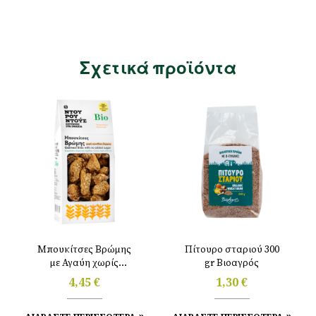
Σχετικά προϊόντα
Μπουκίτσες Βρώμης
Πίτουρο σταριού 300
με Αγαύη χωρίς
gr Βιοαγρός
προσθήκη ζάχαρης
4,45
€
1,30
€
200g Ντουρουντούς