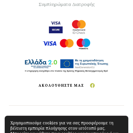
Συμπληρώματα Διατροφής
ΑΚΟΛΟΥΘΗΣΤΕ ΜΑΣ
Copyright © 2023 The Green Store
.
All Rights
Χρησιμοποιούμε cookies για να σας προσφέρουμε τη
βέλτιστη εμπειρία πλοήγησης στον ιστότοπό μας.
Reserved. Developed by
iSoftCloud