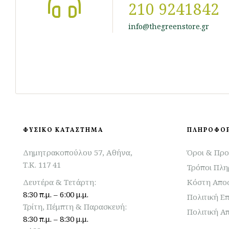
210 9241842
info@thegreenstore.gr
ΦΥΣΙΚΟ ΚΑΤΑΣΤΗΜΑ
ΠΛΗΡΟΦΟΡ
Δημητρακοπούλου 57, Αθήνα,
Όροι & Προ
Τ.Κ. 117 41
Τρόποι Πλ
Δευτέρα & Τετάρτη:
Κόστη Απο
8:30 π.μ. – 6:00 μ.μ.
Πολιτική Ε
Τρίτη, Πέμπτη & Παρασκευή:
Πολιτική Α
8:30 π.μ. – 8:30 μ.μ.