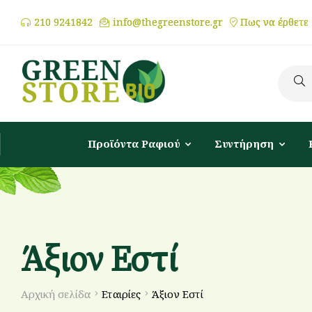
210 9241842
info@thegreenstore.gr
Πως να έρθετε
Προϊόντα Ραφιού
Συντήρηση
Άξιον Εστί
Αρχική σελίδα
Εταιρίες
Άξιον Εστί